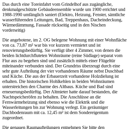
Das durch eine Toreinfahrt vom Grindelhof aus zugängliche,
denkmalgeschützte Gebäudeensemble wurde um 1900 errichtet und
1988-1990 umfänglich saniert (Elektro, Heizung, Fenster, sämtliche
wasserführenden Leitungen, Bad, Treppenhaus, Dacheindeckung,
Wärmedämmung, Fassade rückseitig und in den Nischen
vorderseitig)
Die angebotene, im 2. OG belegene Wohnung mit einer Wohnfläche
von ca. 73,87 m² war bis vor kurzem vermietet und ist
renovierungsbedürftig. Sie verfügt über 4 Zimmer, von denen die
beiden lichtdurchfluteten Wohnräume (reine Südlage) separat vom
Flur aus zu begehen sind und zusätzlich mittels einer Flügeltür
miteinander verbunden sind. Der Grundriss überzeugt durch eine
sehr gute Aufteilung der vier vorhandenen Räume nebst Duschbad
und Küche. Die aus der Erbauerzeit vorhandene Holzdielung ist
erhalten. Die historischen Hohlkehlen in beiden Wohnräumen
unterstreichen den Charme des Altbaus. Küche und Bad sind
erneuerungsbedürftig. Der Altmieter hatte darauf bestanden, die
Nachtspeicheröfen zu behalten. Die Anschlüsse an die
Fernwärmeheizung sind ebenso wie die Elektrik und die
Wasserleitungen bis zur Wohnung verlegt. Ein geräumiger
Dachbodenraum mit ca. 12,45 m² ist dem Sondereigentum
zugeordnet.
Die genauen Raumaufteilungen entnehmen Sie bitte den